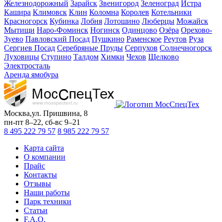
Железнодорожный
Зарайск
Звенигород
Зеленоград
Истра
Кашира
Климовск
Клин
Коломна
Королев
Котельники
Красногорск
Кубинка
Лобня
Лотошино
Люберцы
Можайск
Мытищи
Наро-Фоминск
Ногинск
Одинцово
Озёра
Орехово-
Зуево
Павловский Посад
Пушкино
Раменское
Реутов
Руза
Сергиев Посад
Серебряные Пруды
Серпухов
Солнечногорск
Луховицы
Ступино
Талдом
Химки
Чехов
Щелково
Электросталь
Аренда ямобура
Москва
,
ул. Пришвина, 8
пн-пт
8–22,
сб-вс
9–21
8 495 222 79 57
8 985 222 79 57
Карта сайта
О компании
Прайс
Контакты
Отзывы
Наши работы
Парк техники
Статьи
F.A.Q.