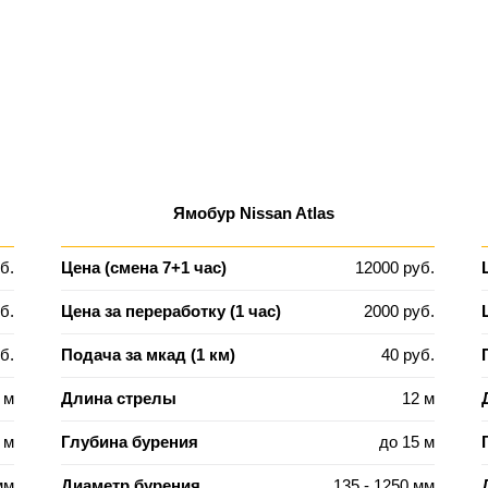
Ямобур Nissan Atlas
б.
Цена (смена 7+1 час)
12000 руб.
б.
Цена за переработку (1 час)
2000 руб.
б.
Подача за мкад (1 км)
40 руб.
 м
Длина стрелы
12 м
 м
Глубина бурения
до 15 м
мм
Диаметр бурения
135 - 1250 мм