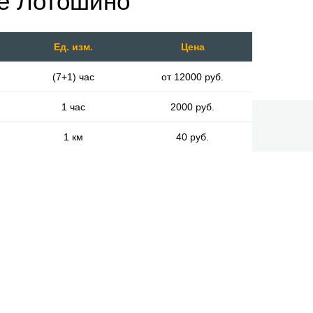
де Лотошино
Ед. изм.
Цена
(7+1) час
от 12000 руб.
1 час
2000 руб.
1 км
40 руб.