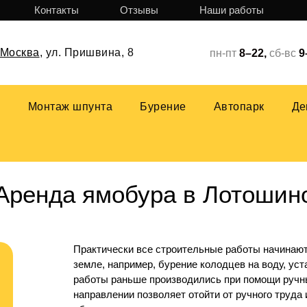
Контакты
Отзывы
Наши работы
Москва
,
ул. Пришвина, 8
пн-пт
8–22,
сб-вс
9
р
Монтаж шпунта
Бурение
Автопарк
Де
Аренда ямобура в Лотошин
Практически все строительные работы начинаютс
земле, например, бурение колодцев на воду, у
работы раньше производились при помощи ручны
направлении позволяет отойти от ручного труда 