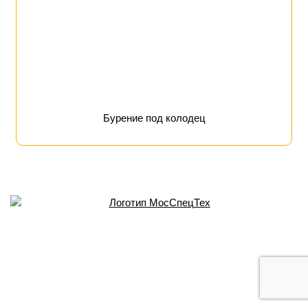
Бурение под колодец
Москва
,
ул. Пришвина, 8
8 495 222 79 57
8 985 222 79 57