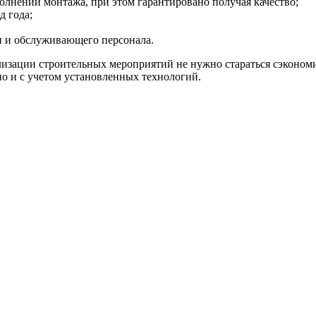
олнении монтажа, при этом гарантировано получая качество;
 года;
и и обслуживающего персонала.
лизации строительных мероприятий не нужно стараться сэконом
о и с учетом установленных технологий.