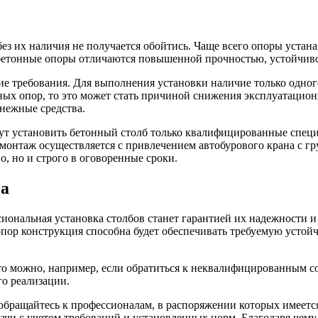
без их наличия не получается обойтись. Чаще всего опоры уста
о бетонные опоры отличаются повышенной прочностью, устойчив
ие требования. Для выполнения установки наличие только одног
ных опор, то это может стать причиной снижения эксплуатацион
нежные средства.
гут установить бетонный столб только квалифицированные специ
онтаж осуществляется с привлечением автобурового крана с гр
о, но и строго в оговоренные сроки.
ба
сиональная установка столбов станет гарантией их надежности 
пор конструкция способна будет обеспечивать требуемую устойч
что можно, например, если обратиться к неквалифицированным со
го реализации.
, обращайтесь к профессионалам, в распоряжении которых имее
ачи с учетом требований и установленных норм. Благодаря чему