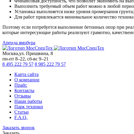
Финансовая доступность, что позволит экономить на вып
Выполнить требуемый объем работ можно в любой период
Установка выполняется ниже уровня промерзания грунта;
Для работ привлекается минимальное количество техник
Поэтому если потребуется выполнение бетонных опор при реа
которые интересующие работы реализуют грамотно, качественн
Аренда ямобура
Москва
,
ул. Пришвина, 8
пн-пт
8–22,
сб-вс
9–21
8 495 222 79 57
8 985 222 79 57
Карта сайта
О компании
Прайс
Контакты
Отзывы
Наши работы
Парк техники
Статьи
F.A.Q.
Заказать звонок
Заказать