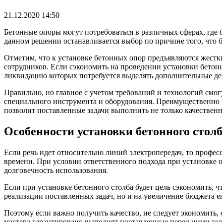
21.12.2020 14:50
Бетонные опоры могут потребоваться в различных сферах, где 
данном решении останавливается выбор по причине того, чт
Отметим, что к установке бетонных опор предъявляются жестк
сотрудников. Если сэкономить на проведении установки бетон
ликвидацию которых потребуется выделять дополнительные де
Правильно, но главное с учетом требований и технологий смо
специального инструмента и оборудования. Преимущественно м
позволит поставленные задачи выполнить не только качественн
Особенности установки бетонного стол
Если речь идет относительно линий электропередач, то профес
времени. При условии ответственного подхода при установке о
долговечность использования.
Если при установке бетонного столба будет цель сэкономить, 
реализации поставленных задач, но и на увеличение бюджета е
Поэтому если важно получить качество, не следует экономить
мастера гарантировано выполнят поставленные перед ними зад