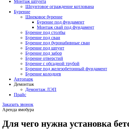
Монтаж шпунта
Шпунтовое ограждение котлована
Бурение
Шнековое бурение
Бурение под фундамент
Монтаж свай под фундамент
Бурение под столбы
Бурение под сваи
Бурение под буронабивные сваи
Бурение под шпунт
Бурение под забор
Бурение отверстий
Бурение с обсадной трубой
Бурение под железобетонный фундамент
Бурение колодцев
Автопарк
Демонтаж
Демонтаж ЛЭП
Прайс
Заказать звонок
Аренда ямобура
Для чего нужна установка бе