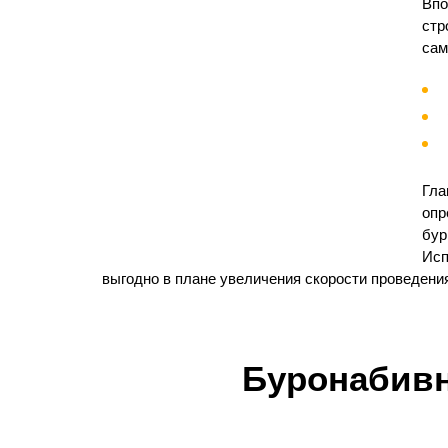
Впо
стр
сам
Гла
опр
бур
Исп
выгодно в плане увеличения скорости проведения
Буронабивн