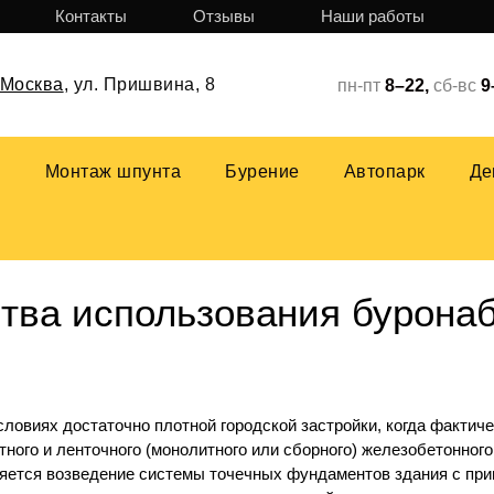
Контакты
Отзывы
Наши работы
Москва
,
ул. Пришвина, 8
пн-пт
8–22,
сб-вс
9
р
Монтаж шпунта
Бурение
Автопарк
Де
ва использования бурона
словиях достаточно плотной городской застройки, когда фактич
тного и ленточного (монолитного или сборного) железобетонно
яется возведение системы точечных фундаментов здания с при