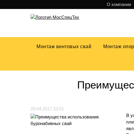
О компании
Монтаж винтовых свай
Монтаж опо
Аренда ямобура
Преимущест
20.04.2017 23:51
В у
пли
явл