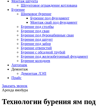
Монтаж шпунта
Шпунтовое ограждение котлована
Бурение
Шнековое бурение
Бурение под фундамент
Монтаж свай под фундамент
Бурение под столбы
Бурение под сваи
Бурение под буронабивные сваи
Бурение под шпунт
Бурение под забор
Бурение отверстий
Бурение с обсадной трубой
Бурение под железобетонный фундамент
Бурение колодцев
Автопарк
Демонтаж
Демонтаж ЛЭП
Прайс
Заказать звонок
Аренда ямобура
Технологии бурения ям под